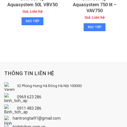
Aquasystem 50L VBV50
Aquasystem 750 lít –
VAV750
Giá: Liên hệ
Giá: Liên hệ
ĐỌC TIẾP
ĐỌC TIẾP
THÔNG TIN LIÊN HỆ
32 Phùng Hưng
Hà Đông
Hà Nội 100000
0969 623 286
0911 483 286
hantrongtai91@gmail.com
binhtichap.com.vn