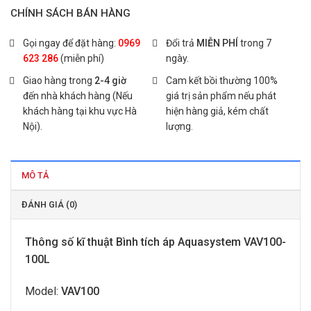
CHÍNH SÁCH BÁN HÀNG
Gọi ngay để đặt hàng:
0969
Đổi trả
MIỄN PHÍ
trong 7
623 286
(miễn phí)
ngày.
Giao hàng trong
2-4 giờ
Cam kết bồi thường 100%
đến nhà khách hàng (Nếu
giá trị sản phẩm nếu phát
khách hàng tại khu vực Hà
hiện hàng giả, kém chất
Nội).
lượng.
MÔ TẢ
ĐÁNH GIÁ (0)
Thông số kĩ thuật Bình tích áp Aquasystem VAV100-
100L
Model:
VAV100