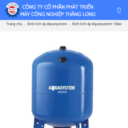
Skip
to
content
Trang chủ
Bình tích áp Aquasystem
Bình tích áp Aquasystem 10bar
/
/