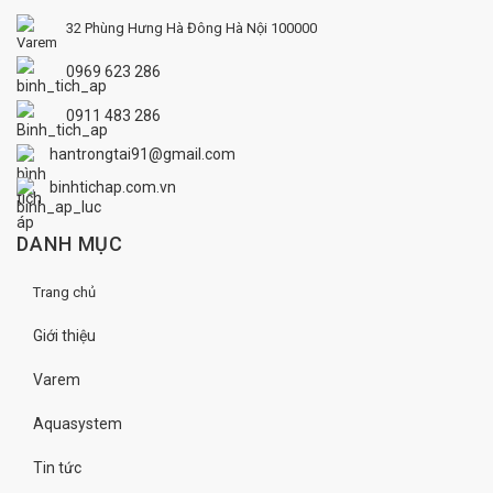
32 Phùng Hưng
Hà Đông
Hà Nội 100000
0969 623 286
0911 483 286
hantrongtai91@gmail.com
binhtichap.com.vn
DANH MỤC
Trang chủ
Giới thiệu
Varem
Aquasystem
Tin tức