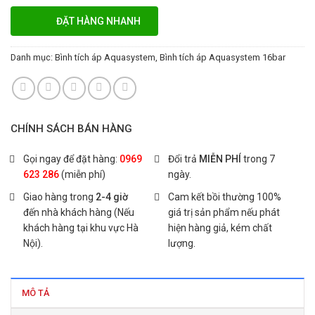
ĐẶT HÀNG NHANH
Danh mục:
Bình tích áp Aquasystem
,
Bình tích áp Aquasystem 16bar
CHÍNH SÁCH BÁN HÀNG
Gọi ngay để đặt hàng:
0969
Đổi trả
MIỄN PHÍ
trong 7
623 286
(miễn phí)
ngày.
Giao hàng trong
2-4 giờ
Cam kết bồi thường 100%
đến nhà khách hàng (Nếu
giá trị sản phẩm nếu phát
khách hàng tại khu vực Hà
hiện hàng giả, kém chất
Nội).
lượng.
MÔ TẢ