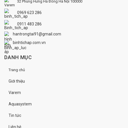
32 Phùng Hưng
Hà Đông
Hà Nội 100000
0969 623 286
0911 483 286
hantrongtai91@gmail.com
binhtichap.com.vn
DANH MỤC
Trang chủ
Giới thiệu
Varem
Aquasystem
Tin tức
Liên hệ