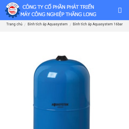
Skip
to
content
Trang chủ
Bình tích áp Aquasystem
Bình tích áp Aquasystem 16bar
/
/