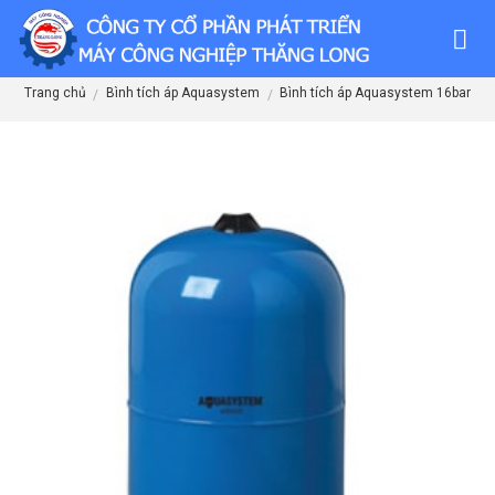
Skip
to
content
Trang chủ
Bình tích áp Aquasystem
Bình tích áp Aquasystem 16bar
/
/