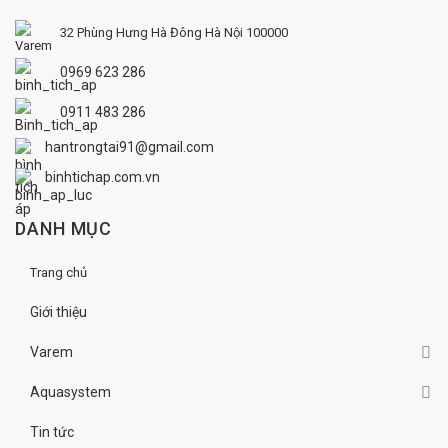
32 Phùng Hưng
Hà Đông
Hà Nội 100000
0969 623 286
0911 483 286
hantrongtai91@gmail.com
binhtichap.com.vn
DANH MỤC
Trang chủ
Giới thiệu
Varem
Aquasystem
Tin tức