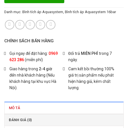
Danh mục:
Bình tích áp Aquasystem
,
Bình tích áp Aquasystem 16bar
CHÍNH SÁCH BÁN HÀNG
Gọi ngay để đặt hàng:
0969
Đổi trả
MIỄN PHÍ
trong 7
623 286
(miễn phí)
ngày.
Giao hàng trong
2-4 giờ
Cam kết bồi thường 100%
đến nhà khách hàng (Nếu
giá trị sản phẩm nếu phát
khách hàng tại khu vực Hà
hiện hàng giả, kém chất
Nội).
lượng.
MÔ TẢ
ĐÁNH GIÁ (0)