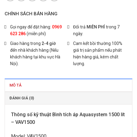
CHÍNH SÁCH BÁN HÀNG
Gọi ngay để đặt hàng:
0969
Đổi trả
MIỄN PHÍ
trong 7
623 286
(miễn phí)
ngày.
Giao hàng trong
2-4 giờ
Cam kết bồi thường 100%
đến nhà khách hàng (Nếu
giá trị sản phẩm nếu phát
khách hàng tại khu vực Hà
hiện hàng giả, kém chất
Nội).
lượng.
MÔ TẢ
ĐÁNH GIÁ (0)
Thông số kỹ thuật Bình tích áp Aquasystem 1500 lít
– VAV1500
Model: VAV1500