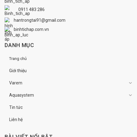
0911 483 286
hantrongtai91@gmail.com
binhtichap.com.vn
DANH MỤC
Trang chủ
Giới thiệu
Varem
Aquasystem
Tin tức
Liên hệ
BÀI VIẾT NỔI BẬT